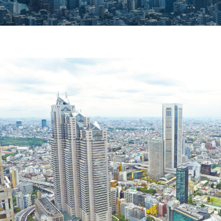
研
究
所
Home
12
月
23,
2025
by
WebMaster