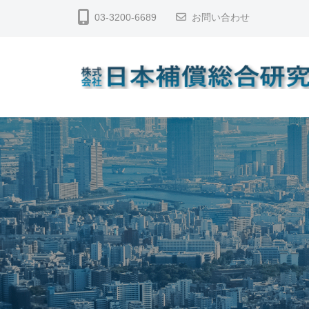
コ
式
03-3200-6689
お問い合わせ
ン
会
テ
社
日
ン
本
ツ
株
総
補
へ
合
式
償
ス
補
会
総
キ
償
社
合
ッ
コ
研
日
プ
ン
究
本
サ
所
補
ル
償
タ
総
ン
ト
合